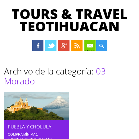
TOURS & TRAVEL
TEOTIHUACAN
electrónico
Menú principal
Saltar
Archivo de la categoría:
03
al
Morado
contenido
PUEBLA Y CHOLULA
COMPRA MÍNIMA 1