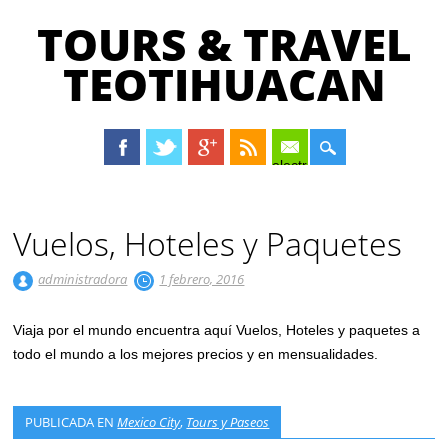
TOURS & TRAVEL
TEOTIHUACAN
electrónico
Menú principal
Saltar
al
Vuelos, Hoteles y Paquetes
contenido
administradora
1 febrero, 2016
Viaja por el mundo encuentra aquí Vuelos, Hoteles y paquetes a
todo el mundo a los mejores precios y en mensualidades.
PUBLICADA EN
Mexico City
,
Tours y Paseos