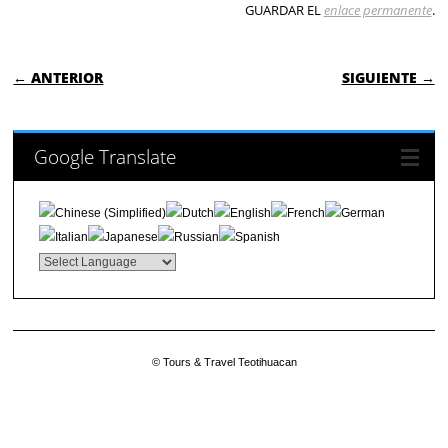
GUARDAR EL
enlace permanente
.
NAVEGACIÓN DE ENTRADAS
← ANTERIOR
SIGUIENTE →
Google Translate
© Tours & Travel Teotihuacan