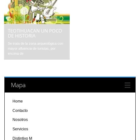
TEOTIHUACAN UN POCO
DE HISTORIA
Se trata de la zona arqueológica con
mayor afluencia de turistas, por
encima de
Mapa
Home
Contacto
Nosotros
Servicios
Distintivo M