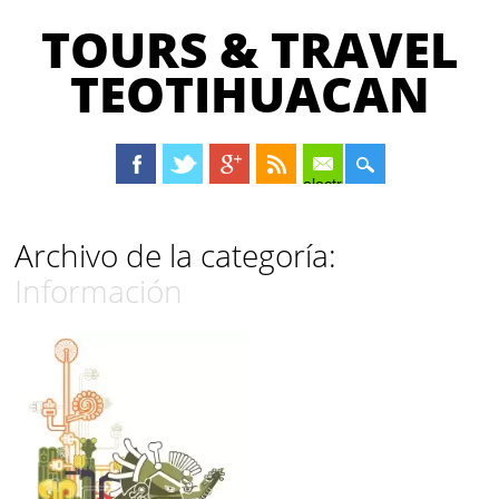
TOURS & TRAVEL
TEOTIHUACAN
electrónico
Menú principal
Saltar
Archivo de la categoría:
al
Información
contenido