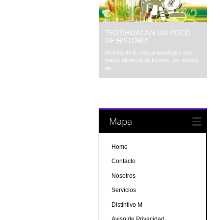
TEOTIHUACAN UN POCO
DE HISTORIA
Se trata de la zona arqueológica con
mayor afluencia de turistas, por encima
de
Mapa
Home
Contacto
Nosotros
Servicios
Distintivo M
Aviso de Privacidad