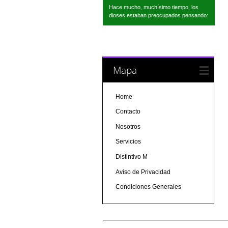
Hace mucho, muchísimo tiempo, los
dioses estaban preocupados pensando:
Mapa
Home
Contacto
Nosotros
Servicios
Distintivo M
Aviso de Privacidad
Condiciones Generales