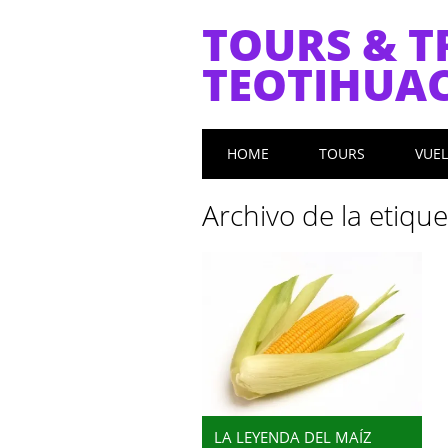
TOURS & T
TEOTIHUA
Menú principal
Saltar
HOME
TOURS
VUE
al
contenido
Archivo de la etiqu
LA LEYENDA DEL MAÍZ