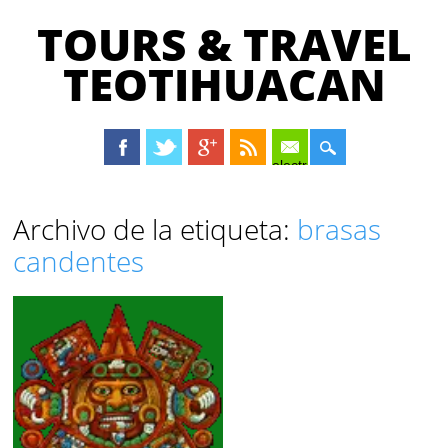
TOURS & TRAVEL
TEOTIHUACAN
electrónico
Menú principal
Saltar
Archivo de la etiqueta:
brasas
al
candentes
contenido