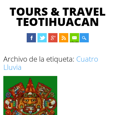
TOURS & TRAVEL
TEOTIHUACAN
electrónico
Menú principal
Saltar
Archivo de la etiqueta:
Cuatro
al
Lluvia
contenido