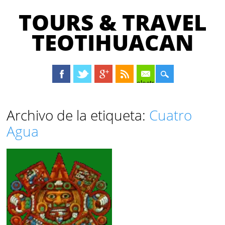
TOURS & TRAVEL
TEOTIHUACAN
electrónico
Menú principal
Saltar
Archivo de la etiqueta:
Cuatro
al
Agua
contenido