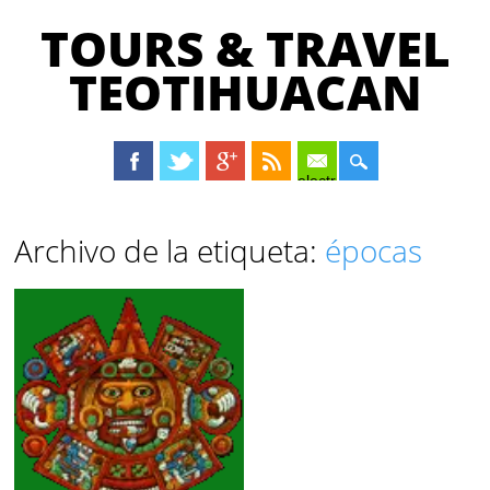
TOURS & TRAVEL
TEOTIHUACAN
electrónico
Menú principal
Saltar
Archivo de la etiqueta:
épocas
al
contenido