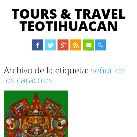
TOURS & TRAVEL
TEOTIHUACAN
electrónico
Menú principal
Saltar
Archivo de la etiqueta:
señor de
al
los caracoles
contenido