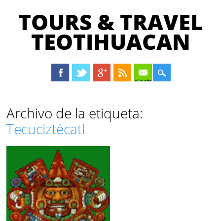
TOURS & TRAVEL
TEOTIHUACAN
electrónico
Menú principal
Saltar
Archivo de la etiqueta:
al
Tecuciztécatl
contenido