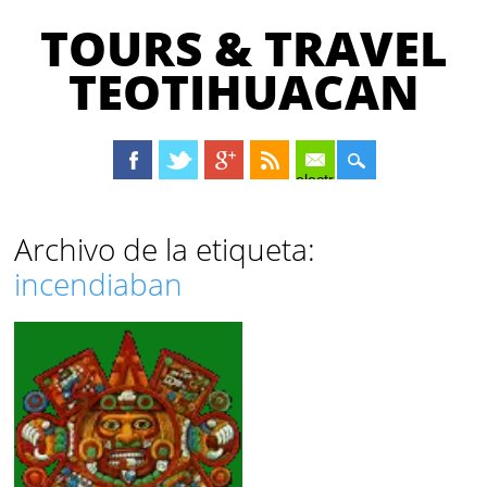
TOURS & TRAVEL
TEOTIHUACAN
electrónico
Menú principal
Saltar
Archivo de la etiqueta:
al
incendiaban
contenido